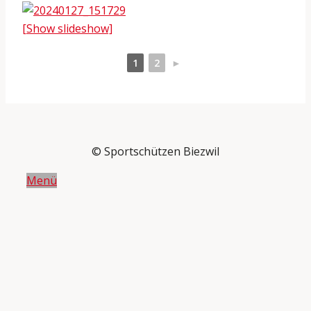
[Show slideshow]
1
2
►
© Sportschützen Biezwil
Menü